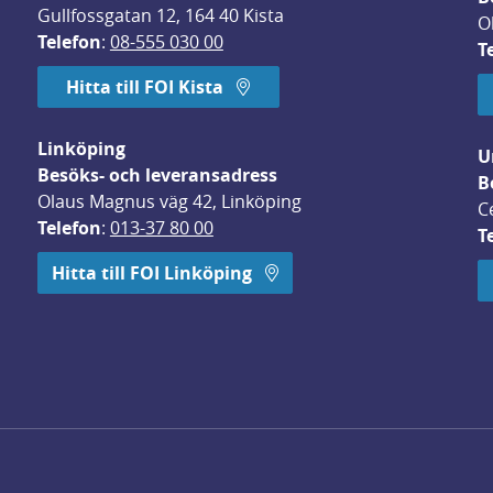
Gullfossgatan 12, 164 40 Kista
O
Telefon
: 
08-555 030 00
T
Hitta till FOI Kista
Linköping
U
Besöks- och leveransadress
B
Olaus Magnus väg 42, Linköping
C
Telefon
: 
013-37 80 00
T
 öppnas i nytt fönster.
Hitta till FOI Linköping