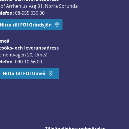
lof Arrhenius väg 31, Norra Sorunda
elefon
: 
08-555 030 00
Hitta till FOI Grindsjön
meå
esöks- och leveransadress
ementvägen 20, Umeå
elefon
: 
090-10 66 00
Hitta till FOI Umeå
Tillgänglighetsredogörelse