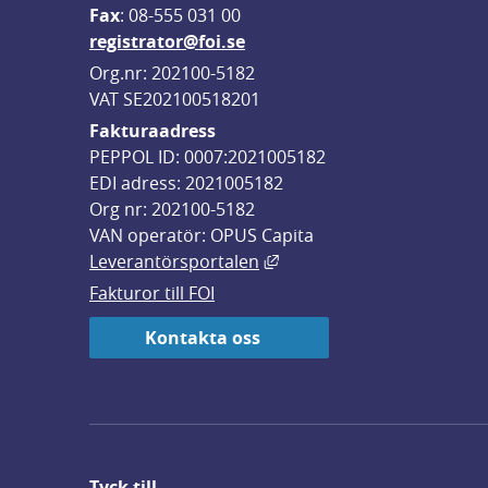
F
ax
: 08-555 031 00
registrator@foi.se
Org.nr: 202100-5182
VAT SE202100518201
Fakturaadress
PEPPOL ID: 0007:2021005182
EDI adress: 2021005182
Org nr: 202100-5182
VAN operatör: OPUS Capita
Länk till annan webbplats,
Leverantörsportalen
Fakturor till FOI
Kontakta oss
Tyck till ...