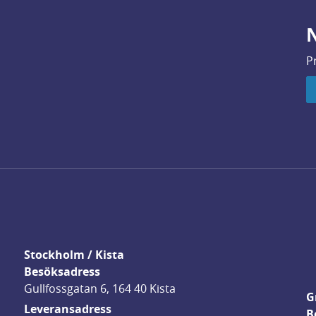
N
P
Stockholm / Kista
Besöksadress
Gullfossgatan 6, 164 40 Kista
G
Leveransadress
B