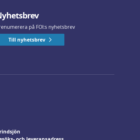
yhetsbrev
renumerera på FOI:s nyhetsbrev
Till nyhetsbrev
rindsjön
esöks- och leveransadress