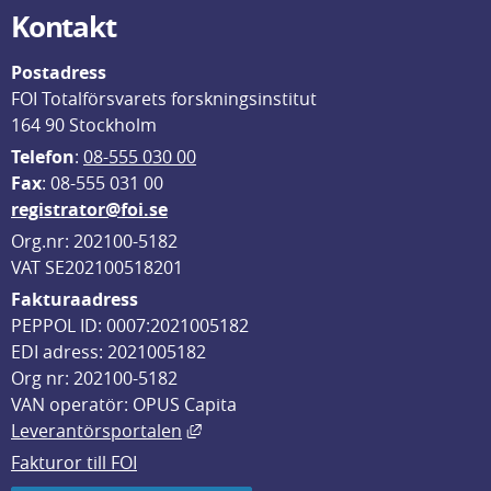
Kontakt
Postadress
FOI Totalförsvarets forskningsinstitut
164 90 Stockholm
Telefon
: 
08-555 030 00
F
ax
: 08-555 031 00
registrator@foi.se
Org.nr: 202100-5182
VAT SE202100518201
Fakturaadress
PEPPOL ID: 0007:2021005182
EDI adress: 2021005182
Org nr: 202100-5182
VAN operatör: OPUS Capita
Länk till annan webbplats, öppnas i
Leverantörsportalen
Fakturor till FOI