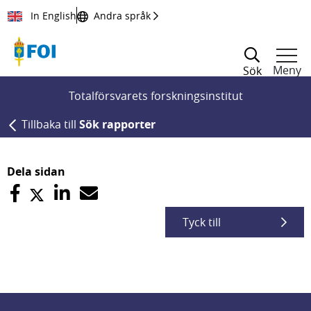
Till innehållet
In English
Andra språk
Meny
Sök
Totalförsvarets forskningsinstitut
Tillbaka till
Sök rapporter
Dela sidan
Tyck till