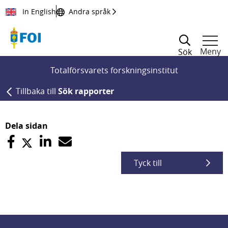
Till innehållet
In English
Andra språk
Meny
Sök
Totalförsvarets forskningsinstitut
Tillbaka till
Sök rapporter
Dela sidan
Tyck till