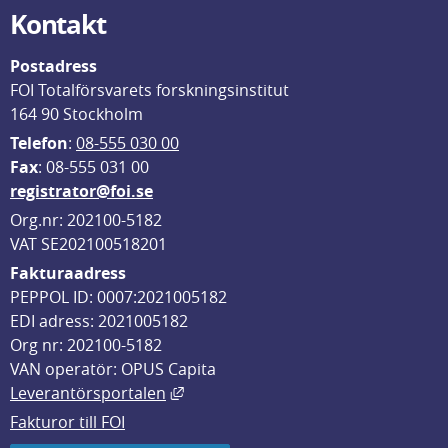
Kontakt
Postadress
FOI Totalförsvarets forskningsinstitut
164 90 Stockholm
Telefon
: 
08-555 030 00
F
ax
: 08-555 031 00
registrator@foi.se
Org.nr: 202100-5182
VAT SE202100518201
Fakturaadress
PEPPOL ID: 0007:2021005182
EDI adress: 2021005182
Org nr: 202100-5182
VAN operatör: OPUS Capita
Länk till annan webbplats, öppnas i
Leverantörsportalen
Fakturor till FOI