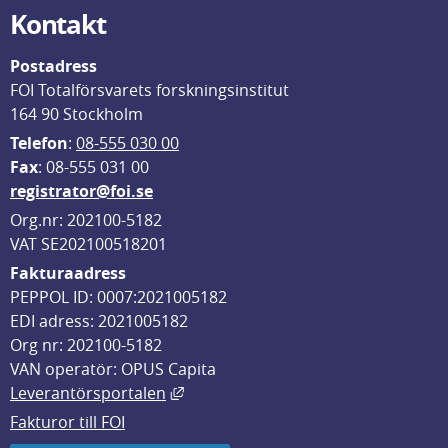
Kontakt
Postadress
FOI Totalförsvarets forskningsinstitut
164 90 Stockholm
Telefon
: 
08-555 030 00
F
ax
: 08-555 031 00
registrator@foi.se
Org.nr: 202100-5182
VAT SE202100518201
Fakturaadress
PEPPOL ID: 0007:2021005182
EDI adress: 2021005182
Org nr: 202100-5182
VAN operatör: OPUS Capita
Länk till annan webbplats, öppnas i
Leverantörsportalen
Fakturor till FOI