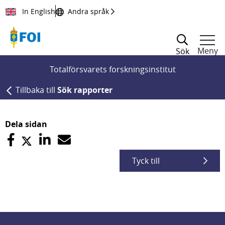
Till innehållet
In English
Andra språk
Meny
Sök
Totalförsvarets forskningsinstitut
Tillbaka till
Sök rapporter
Dela sidan
Tyck till