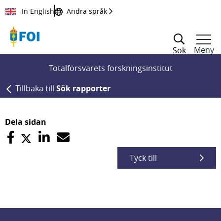
Till innehållet
In English
Andra språk
Meny
Sök
Totalförsvarets forskningsinstitut
Tillbaka till
Sök rapporter
Dela sidan
Tyck till