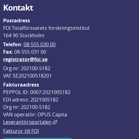
Kontakt
Postadress
FOI Totalförsvarets forskningsinstitut
164 90 Stockholm
Telefon
: 
08-555 030 00
F
ax
: 08-555 031 00
registrator@foi.se
Org.nr: 202100-5182
VAT SE202100518201
Fakturaadress
PEPPOL ID: 0007:2021005182
EDI adress: 2021005182
Org nr: 202100-5182
VAN operatör: OPUS Capita
Länk till annan webbplats, öppnas i
Leverantörsportalen
Fakturor till FOI