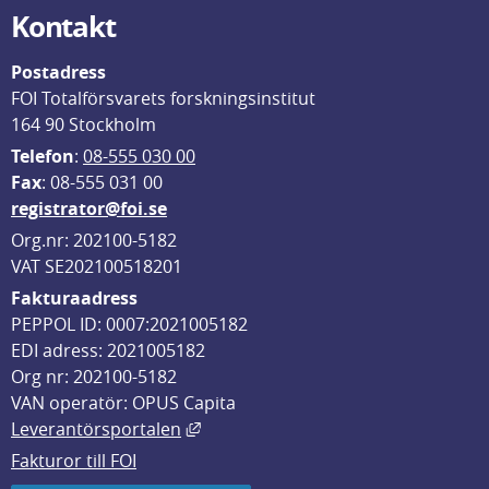
Kontakt
Postadress
FOI Totalförsvarets forskningsinstitut
164 90 Stockholm
Telefon
: 
08-555 030 00
F
ax
: 08-555 031 00
registrator@foi.se
Org.nr: 202100-5182
VAT SE202100518201
Fakturaadress
PEPPOL ID: 0007:2021005182
EDI adress: 2021005182
Org nr: 202100-5182
VAN operatör: OPUS Capita
Länk till annan webbplats, öppnas i
Leverantörsportalen
Fakturor till FOI