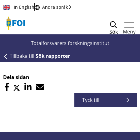
Till innehållet
In English
Andra språk
Meny
Sök
Totalförsvarets forskningsinstitut
Tillbaka till
Sök rapporter
Dela sidan
Tyck till