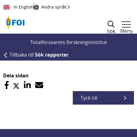
Till innehållet
In English
Andra språk
Meny
Sök
Totalförsvarets forskningsinstitut
Tillbaka till
Sök rapporter
Dela sidan
Tyck till