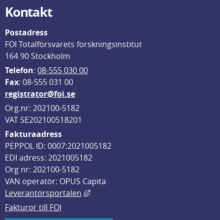
Kontakt
Postadress
FOI Totalförsvarets forskningsinstitut
164 90 Stockholm
Telefon
: 
08-555 030 00
F
ax
: 08-555 031 00
registrator@foi.se
Org.nr: 202100-5182
VAT SE202100518201
Fakturaadress
PEPPOL ID: 0007:2021005182
EDI adress: 2021005182
Org nr: 202100-5182
VAN operatör: OPUS Capita
Länk till annan webbplats, öppnas i
Leverantörsportalen
Fakturor till FOI