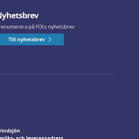
yhetsbrev
renumerera på FOI:s nyhetsbrev
Till nyhetsbrev
rindsjön
esöks- och leveransadress