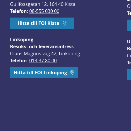
Gullfossgatan 12, 164 40 Kista
O
Telefon
: 
08-555 030 00
T
Hitta till FOI Kista
Linköping
U
Besöks- och leveransadress
B
Olaus Magnus väg 42, Linköping
C
Telefon
: 
013-37 80 00
T
 öppnas i nytt fönster.
Hitta till FOI Linköping