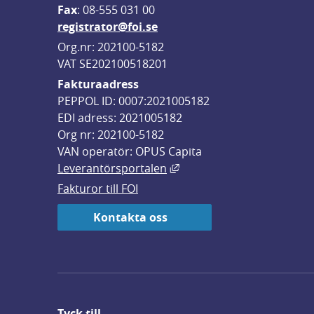
F
ax
: 08-555 031 00
registrator@foi.se
Org.nr: 202100-5182
VAT SE202100518201
Fakturaadress
PEPPOL ID: 0007:2021005182
EDI adress: 2021005182
Org nr: 202100-5182
VAN operatör: OPUS Capita
Länk till annan webbplats,
Leverantörsportalen
Fakturor till FOI
Kontakta oss
Tyck till ...