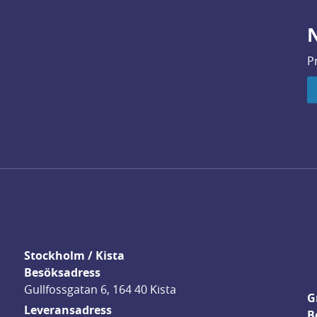
N
P
Stockholm / Kista
Besöksadress
Gullfossgatan 6, 164 40 Kista
G
Leveransadress
B