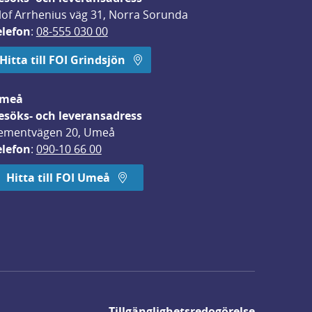
lof Arrhenius väg 31, Norra Sorunda
elefon
: 
08-555 030 00
Hitta till FOI Grindsjön
meå
esöks- och leveransadress
ementvägen 20, Umeå
elefon
: 
090-10 66 00
Hitta till FOI Umeå
Tillgänglighetsredogörelse