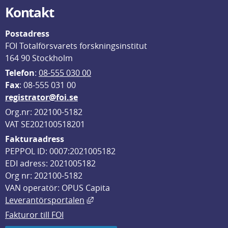
Kontakt
Postadress
FOI Totalförsvarets forskningsinstitut
164 90 Stockholm
Telefon
: 
08-555 030 00
F
ax
: 08-555 031 00
registrator@foi.se
Org.nr: 202100-5182
VAT SE202100518201
Fakturaadress
PEPPOL ID: 0007:2021005182
EDI adress: 2021005182
Org nr: 202100-5182
VAN operatör: OPUS Capita
Länk till annan webbplats, öppnas i
Leverantörsportalen
Fakturor till FOI