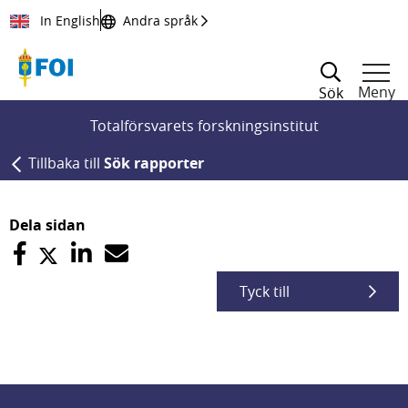
Till innehållet
In English
Andra språk
Meny
Sök
Totalförsvarets forskningsinstitut
Tillbaka till
Sök rapporter
Dela sidan
Tyck till