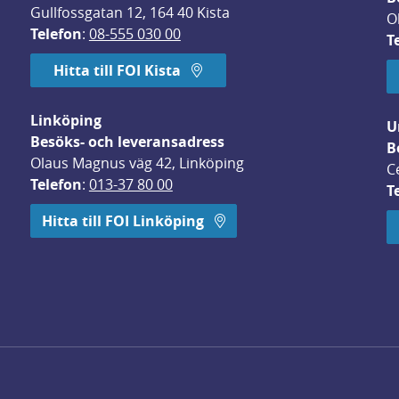
Gullfossgatan 12, 164 40 Kista
O
Telefon
: 
08-555 030 00
T
Hitta till FOI Kista
Linköping
U
Besöks- och leveransadress
B
Olaus Magnus väg 42, Linköping
C
Telefon
: 
013-37 80 00
T
 öppnas i nytt fönster.
Hitta till FOI Linköping