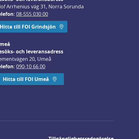
lof Arrhenius väg 31, Norra Sorunda
elefon
: 
08-555 030 00
Hitta till FOI Grindsjön
meå
esöks- och leveransadress
ementvägen 20, Umeå
elefon
: 
090-10 66 00
Hitta till FOI Umeå
Tillgänglighetsredogörelse