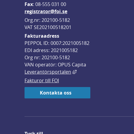
F
ax
: 08-555 031 00
registrator@foi.se
Org.nr: 202100-5182
VAT SE202100518201
Fakturaadress
PEPPOL ID: 0007:2021005182
EDI adress: 2021005182
Org nr: 202100-5182
VAN operatör: OPUS Capita
Länk till annan webbplats,
Leverantörsportalen
Fakturor till FOI
Kontakta oss
Tyck till ...