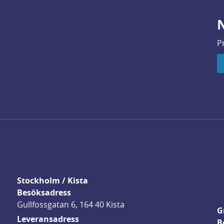
N
P
Stockholm / Kista
Besöksadress
Gullfossgatan 6, 164 40 Kista
G
Leveransadress
B