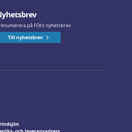
yhetsbrev
renumerera på FOI:s nyhetsbrev
Till nyhetsbrev
rindsjön
esöks- och leveransadress