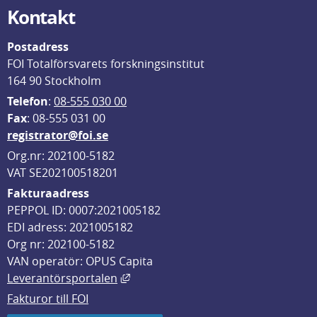
Kontakt
Postadress
FOI Totalförsvarets forskningsinstitut
164 90 Stockholm
Telefon
: 
08-555 030 00
F
ax
: 08-555 031 00
registrator@foi.se
Org.nr: 202100-5182
VAT SE202100518201
Fakturaadress
PEPPOL ID: 0007:2021005182
EDI adress: 2021005182
Org nr: 202100-5182
VAN operatör: OPUS Capita
Länk till annan webbplats, öppnas i
Leverantörsportalen
Fakturor till FOI