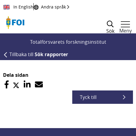
Till innehållet
In English
Andra språk
Meny
Sök
Totalförsvarets forskningsinstitut
Tillbaka till
Sök rapporter
Dela sidan
Tyck till