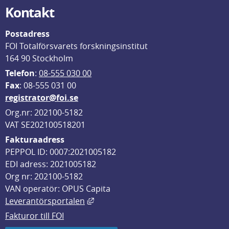
Kontakt
Postadress
FOI Totalförsvarets forskningsinstitut
164 90 Stockholm
Telefon
: 
08-555 030 00
F
ax
: 08-555 031 00
registrator@foi.se
Org.nr: 202100-5182
VAT SE202100518201
Fakturaadress
PEPPOL ID: 0007:2021005182
EDI adress: 2021005182
Org nr: 202100-5182
VAN operatör: OPUS Capita
Länk till annan webbplats, öppnas i
Leverantörsportalen
Fakturor till FOI