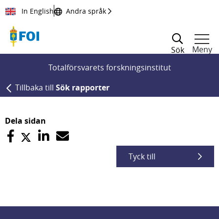
Till innehållet
In English
Andra språk
Meny
Sök
Totalförsvarets forskningsinstitut
Tillbaka till
Sök rapporter
Dela sidan
Tyck till