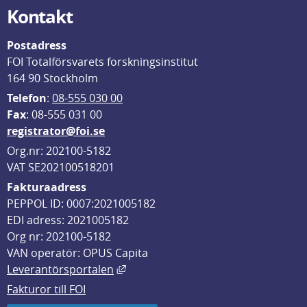
Kontakt
Postadress
FOI Totalförsvarets forskningsinstitut
164 90 Stockholm
Telefon
: 
08-555 030 00
F
ax
: 08-555 031 00
registrator@foi.se
Org.nr: 202100-5182
VAT SE202100518201
Fakturaadress
PEPPOL ID: 0007:2021005182
EDI adress: 2021005182
Org nr: 202100-5182
VAN operatör: OPUS Capita
Länk till annan webbplats, öppnas i
Leverantörsportalen
Fakturor till FOI