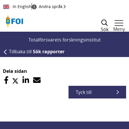
Till innehållet
In English
Andra språk
Meny
Sök
Totalförsvarets forskningsinstitut
Tillbaka till
Sök rapporter
Dela sidan
Tyck till