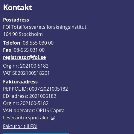
Kontakt
Postadress
FOI Totalförsvarets forskningsinstitut
164 90 Stockholm
Telefon
: 
08-555 030 00
F
ax
: 08-555 031 00
registrator@foi.se
Org.nr: 202100-5182
VAT SE202100518201
Fakturaadress
PEPPOL ID: 0007:2021005182
EDI adress: 2021005182
Org nr: 202100-5182
VAN operatör: OPUS Capita
Länk till annan webbplats, öppnas i
Leverantörsportalen
Fakturor till FOI