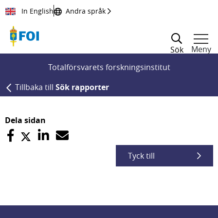
Till innehållet
In English
Andra språk
Meny
Sök
Totalförsvarets forskningsinstitut
Tillbaka till
Sök rapporter
Dela sidan
Tyck till