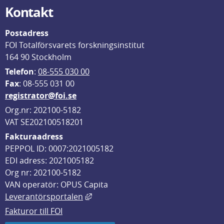
Kontakt
Postadress
FOI Totalförsvarets forskningsinstitut
164 90 Stockholm
Telefon
: 
08-555 030 00
F
ax
: 08-555 031 00
registrator@foi.se
Org.nr: 202100-5182
VAT SE202100518201
Fakturaadress
PEPPOL ID: 0007:2021005182
EDI adress: 2021005182
Org nr: 202100-5182
VAN operatör: OPUS Capita
Länk till annan webbplats, öppnas i
Leverantörsportalen
Fakturor till FOI