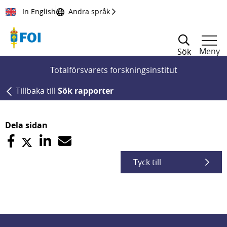
Till innehållet
In English
Andra språk
Meny
Sök
Totalförsvarets forskningsinstitut
Tillbaka till
Sök rapporter
Dela sidan
Tyck till