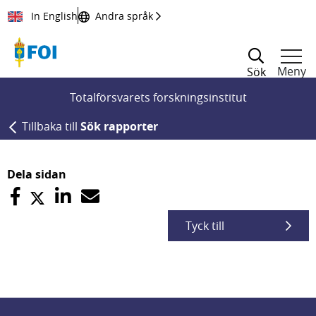
Till innehållet
In English
Andra språk
Meny
Sök
Totalförsvarets forskningsinstitut
Tillbaka till
Sök rapporter
Dela sidan
Tyck till