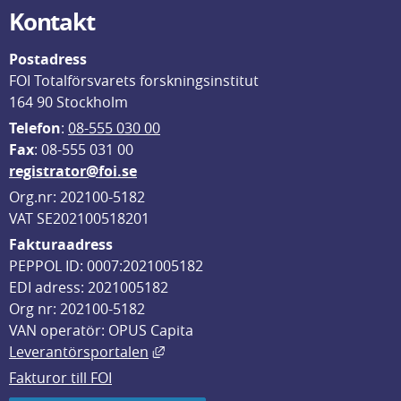
Kontakt
Postadress
FOI Totalförsvarets forskningsinstitut
164 90 Stockholm
Telefon
: 
08-555 030 00
F
ax
: 08-555 031 00
registrator@foi.se
Org.nr: 202100-5182
VAT SE202100518201
Fakturaadress
PEPPOL ID: 0007:2021005182
EDI adress: 2021005182
Org nr: 202100-5182
VAN operatör: OPUS Capita
Länk till annan webbplats, öppnas i
Leverantörsportalen
Fakturor till FOI