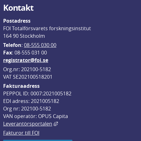
Kontakt
Postadress
FOI Totalförsvarets forskningsinstitut
164 90 Stockholm
Telefon
: 
08-555 030 00
F
ax
: 08-555 031 00
registrator@foi.se
Org.nr: 202100-5182
VAT SE202100518201
Fakturaadress
PEPPOL ID: 0007:2021005182
EDI adress: 2021005182
Org nr: 202100-5182
VAN operatör: OPUS Capita
Länk till annan webbplats, öppnas i
Leverantörsportalen
Fakturor till FOI