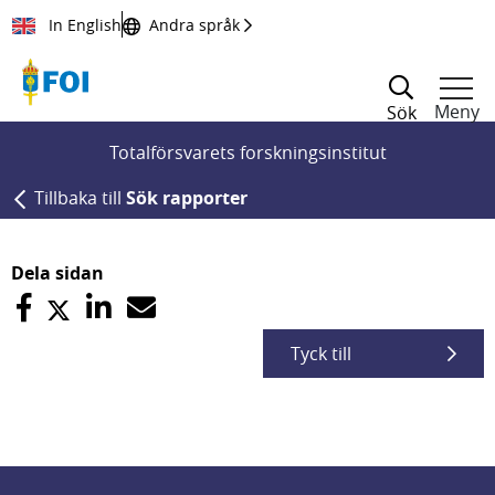
Till innehållet
In English
Andra språk
Meny
Sök
Totalförsvarets forskningsinstitut
Tillbaka till
Sök rapporter
Dela sidan
Tyck till