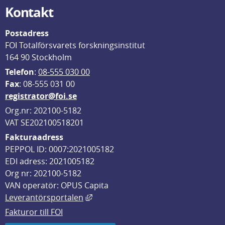
Kontakt
Postadress
FOI Totalförsvarets forskningsinstitut
164 90 Stockholm
Telefon
: 
08-555 030 00
F
ax
: 08-555 031 00
registrator@foi.se
Org.nr: 202100-5182
VAT SE202100518201
Fakturaadress
PEPPOL ID: 0007:2021005182
EDI adress: 2021005182
Org nr: 202100-5182
VAN operatör: OPUS Capita
Länk till annan webbplats, öppnas i
Leverantörsportalen
Fakturor till FOI