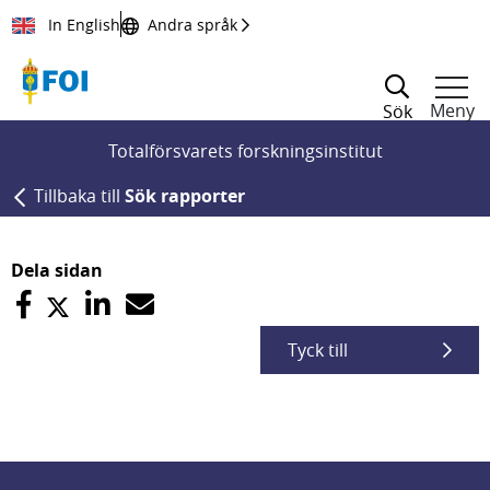
Till innehållet
In English
Andra språk
Meny
Sök
Totalförsvarets forskningsinstitut
Tillbaka till
Sök rapporter
Dela sidan
Tyck till