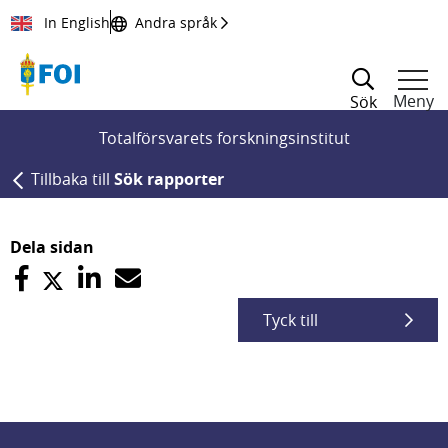
Till innehållet
In English
Andra språk
Meny
Sök
Totalförsvarets forskningsinstitut
Tillbaka till
Sök rapporter
Dela sidan
Tyck till