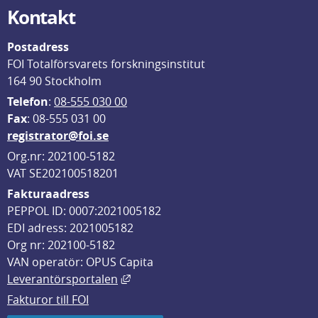
Kontakt
Postadress
FOI Totalförsvarets forskningsinstitut
164 90 Stockholm
Telefon
: 
08-555 030 00
F
ax
: 08-555 031 00
registrator@foi.se
Org.nr: 202100-5182
VAT SE202100518201
Fakturaadress
PEPPOL ID: 0007:2021005182
EDI adress: 2021005182
Org nr: 202100-5182
VAN operatör: OPUS Capita
Länk till annan webbplats, öppnas i
Leverantörsportalen
Fakturor till FOI