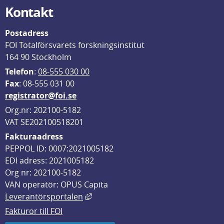
Kontakt
Postadress
FOI Totalförsvarets forskningsinstitut
164 90 Stockholm
Telefon
: 
08-555 030 00
F
ax
: 08-555 031 00
registrator@foi.se
Org.nr: 202100-5182
VAT SE202100518201
Fakturaadress
PEPPOL ID: 0007:2021005182
EDI adress: 2021005182
Org nr: 202100-5182
VAN operatör: OPUS Capita
Länk till annan webbplats, öppnas i
Leverantörsportalen
Fakturor till FOI