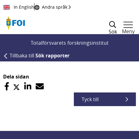
Till innehållet
In English
Andra språk
Meny
Sök
Totalförsvarets forskningsinstitut
Tillbaka till
Sök rapporter
Dela sidan
Tyck till