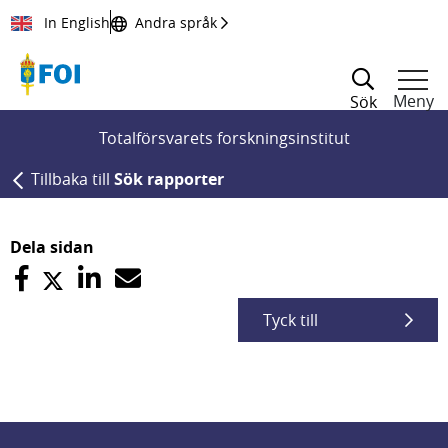
Till innehållet
In English
Andra språk
Meny
Sök
Totalförsvarets forskningsinstitut
Tillbaka till
Sök rapporter
Dela sidan
Tyck till