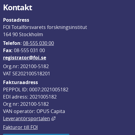
Kontakt
Postadress
FOI Totalförsvarets forskningsinstitut
164 90 Stockholm
Telefon
: 
08-555 030 00
F
ax
: 08-555 031 00
registrator@foi.se
Org.nr: 202100-5182
VAT SE202100518201
Fakturaadress
PEPPOL ID: 0007:2021005182
EDI adress: 2021005182
Org nr: 202100-5182
VAN operatör: OPUS Capita
Länk till annan webbplats, öppnas i
Leverantörsportalen
Fakturor till FOI