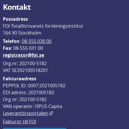
Kontakt
Postadress
FOI Totalförsvarets forskningsinstitut
164 90 Stockholm
Telefon
: 
08-555 030 00
F
ax
: 08-555 031 00
registrator@foi.se
Org.nr: 202100-5182
VAT SE202100518201
Fakturaadress
PEPPOL ID: 0007:2021005182
EDI adress: 2021005182
Org nr: 202100-5182
VAN operatör: OPUS Capita
Länk till annan webbplats, öppnas i
Leverantörsportalen
Fakturor till FOI