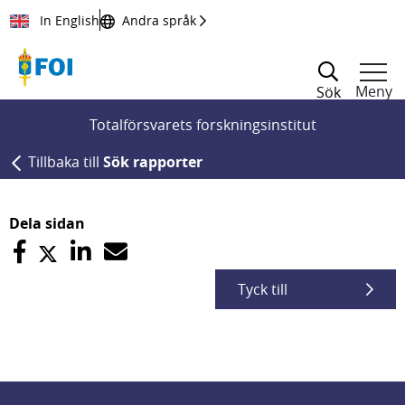
Till innehållet
In English
Andra språk
Meny
Sök
Totalförsvarets forskningsinstitut
Tillbaka till
Sök rapporter
Dela sidan
Tyck till