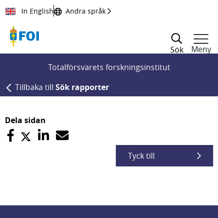
Till innehållet
In English
Andra språk
Meny
Sök
Totalförsvarets forskningsinstitut
Tillbaka till
Sök rapporter
Dela sidan
Tyck till