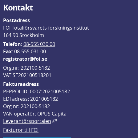
Kontakt
Postadress
FOI Totalförsvarets forskningsinstitut
164 90 Stockholm
Telefon
: 
08-555 030 00
F
ax
: 08-555 031 00
registrator@foi.se
Org.nr: 202100-5182
VAT SE202100518201
Fakturaadress
PEPPOL ID: 0007:2021005182
EDI adress: 2021005182
Org nr: 202100-5182
VAN operatör: OPUS Capita
Länk till annan webbplats, öppnas i
Leverantörsportalen
Fakturor till FOI