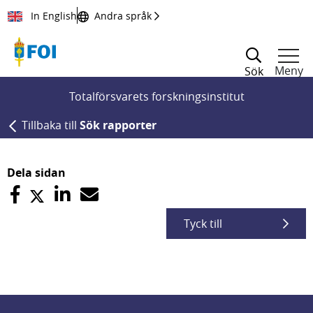
Till innehållet
In English
Andra språk
Meny
Sök
Totalförsvarets forskningsinstitut
Tillbaka till
Sök rapporter
Dela sidan
Tyck till