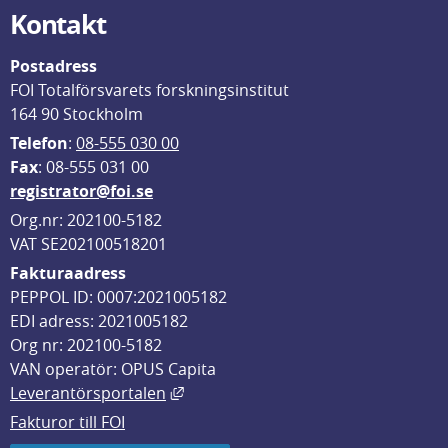
Kontakt
Postadress
FOI Totalförsvarets forskningsinstitut
164 90 Stockholm
Telefon
: 
08-555 030 00
F
ax
: 08-555 031 00
registrator@foi.se
Org.nr: 202100-5182
VAT SE202100518201
Fakturaadress
PEPPOL ID: 0007:2021005182
EDI adress: 2021005182
Org nr: 202100-5182
VAN operatör: OPUS Capita
Länk till annan webbplats, öppnas i
Leverantörsportalen
Fakturor till FOI