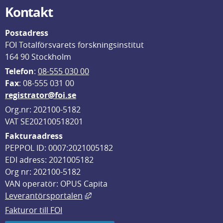
Kontakt
Postadress
FOI Totalförsvarets forskningsinstitut
164 90 Stockholm
Telefon
: 
08-555 030 00
F
ax
: 08-555 031 00
registrator@foi.se
Org.nr: 202100-5182
VAT SE202100518201
Fakturaadress
PEPPOL ID: 0007:2021005182
EDI adress: 2021005182
Org nr: 202100-5182
VAN operatör: OPUS Capita
Länk till annan webbplats, öppnas i
Leverantörsportalen
Fakturor till FOI