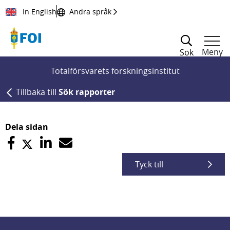
Till innehållet
In English
Andra språk
Meny
Sök
Totalförsvarets forskningsinstitut
Tillbaka till
Sök rapporter
Dela sidan
Tyck till