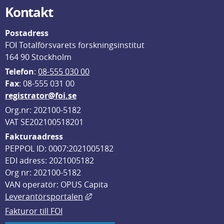
Kontakt
Postadress
FOI Totalförsvarets forskningsinstitut
164 90 Stockholm
Telefon
: 
08-555 030 00
F
ax
: 08-555 031 00
registrator@foi.se
Org.nr: 202100-5182
VAT SE202100518201
Fakturaadress
PEPPOL ID: 0007:2021005182
EDI adress: 2021005182
Org nr: 202100-5182
VAN operatör: OPUS Capita
Länk till annan webbplats, öppnas i
Leverantörsportalen
Fakturor till FOI