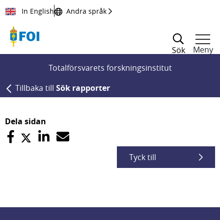
Till innehållet
In English
Andra språk
Meny
Sök
Totalförsvarets forskningsinstitut
Tillbaka till
Sök rapporter
Dela sidan
Tyck till