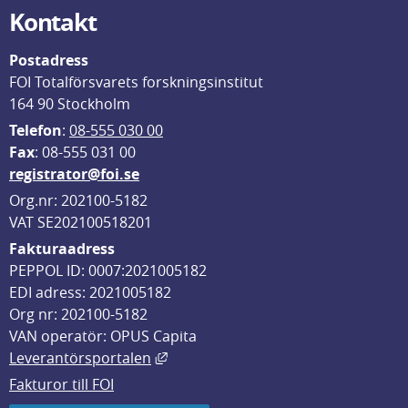
Kontakt
Postadress
FOI Totalförsvarets forskningsinstitut
164 90 Stockholm
Telefon
: 
08-555 030 00
F
ax
: 08-555 031 00
registrator@foi.se
Org.nr: 202100-5182
VAT SE202100518201
Fakturaadress
PEPPOL ID: 0007:2021005182
EDI adress: 2021005182
Org nr: 202100-5182
VAN operatör: OPUS Capita
Länk till annan webbplats, öppnas i
Leverantörsportalen
Fakturor till FOI