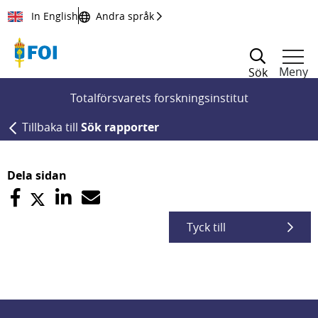
Till innehållet
In English
Andra språk
Meny
Sök
Totalförsvarets forskningsinstitut
Tillbaka till
Sök rapporter
Dela sidan
Tyck till