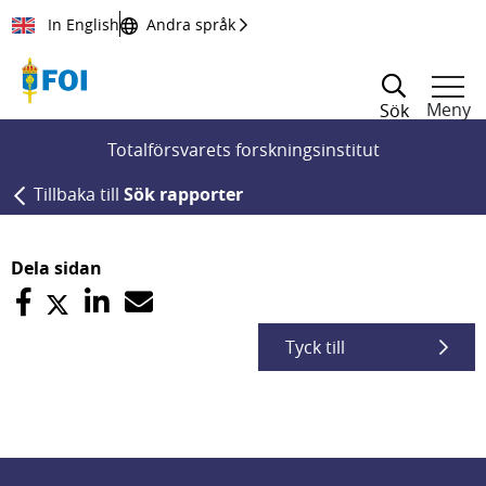
Till innehållet
In English
Andra språk
Meny
Sök
Totalförsvarets forskningsinstitut
Tillbaka till
Sök rapporter
Dela sidan
Tyck till