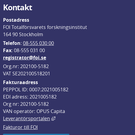
Kontakt
Postadress
FOI Totalförsvarets forskningsinstitut
164 90 Stockholm
Telefon
: 
08-555 030 00
F
ax
: 08-555 031 00
registrator@foi.se
Org.nr: 202100-5182
VAT SE202100518201
Fakturaadress
PEPPOL ID: 0007:2021005182
EDI adress: 2021005182
Org nr: 202100-5182
VAN operatör: OPUS Capita
Länk till annan webbplats, öppnas i
Leverantörsportalen
Fakturor till FOI