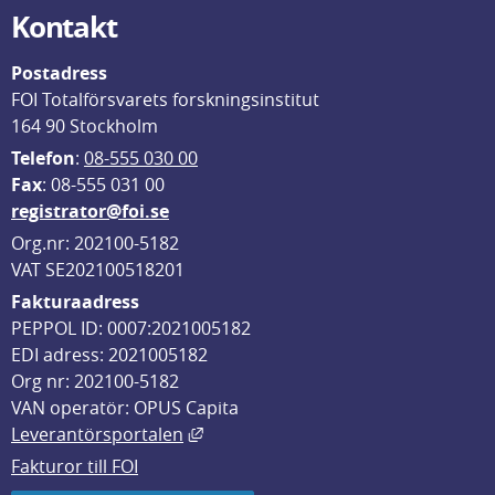
Kontakt
Postadress
FOI Totalförsvarets forskningsinstitut
164 90 Stockholm
Telefon
: 
08-555 030 00
F
ax
: 08-555 031 00
registrator@foi.se
Org.nr: 202100-5182
VAT SE202100518201
Fakturaadress
PEPPOL ID: 0007:2021005182
EDI adress: 2021005182
Org nr: 202100-5182
VAN operatör: OPUS Capita
Länk till annan webbplats, öppnas i
Leverantörsportalen
Fakturor till FOI