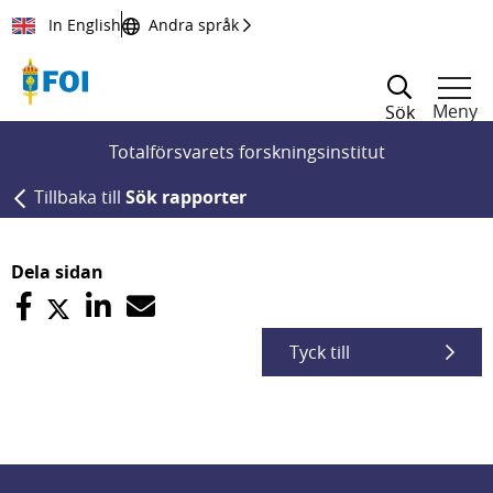
Till innehållet
In English
Andra språk
Meny
Sök
Totalförsvarets forskningsinstitut
Tillbaka till
Sök rapporter
Dela sidan
Tyck till