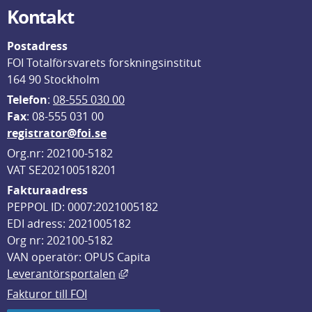
Kontakt
Postadress
FOI Totalförsvarets forskningsinstitut
164 90 Stockholm
Telefon
: 
08-555 030 00
F
ax
: 08-555 031 00
registrator@foi.se
Org.nr: 202100-5182
VAT SE202100518201
Fakturaadress
PEPPOL ID: 0007:2021005182
EDI adress: 2021005182
Org nr: 202100-5182
VAN operatör: OPUS Capita
Länk till annan webbplats, öppnas i
Leverantörsportalen
Fakturor till FOI