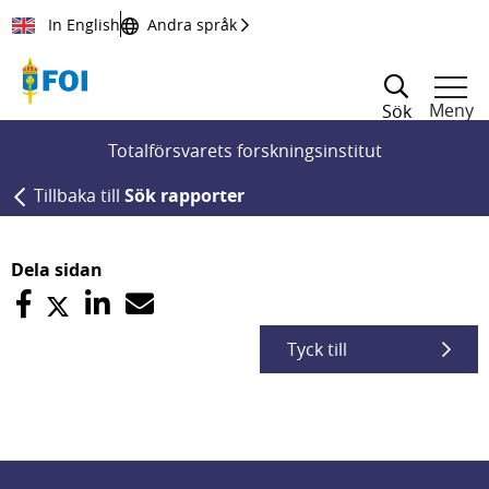
Till innehållet
In English
Andra språk
Meny
Sök
Totalförsvarets forskningsinstitut
Tillbaka till
Sök rapporter
Dela sidan
Tyck till