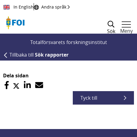
Till innehållet
In English
Andra språk
Meny
Sök
Totalförsvarets forskningsinstitut
Tillbaka till
Sök rapporter
Dela sidan
Tyck till