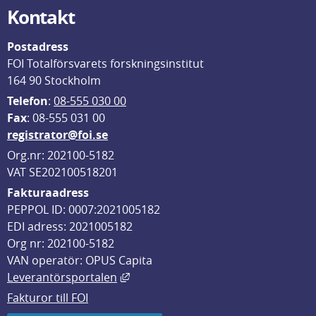
Kontakt
Postadress
FOI Totalförsvarets forskningsinstitut
164 90 Stockholm
Telefon
: 
08-555 030 00
F
ax
: 08-555 031 00
registrator@foi.se
Org.nr: 202100-5182
VAT SE202100518201
Fakturaadress
PEPPOL ID: 0007:2021005182
EDI adress: 2021005182
Org nr: 202100-5182
VAN operatör: OPUS Capita
Länk till annan webbplats, öppnas i
Leverantörsportalen
Fakturor till FOI