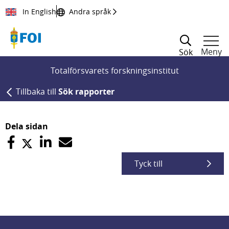
Till innehållet
In English
Andra språk
Meny
Sök
Totalförsvarets forskningsinstitut
Tillbaka till
Sök rapporter
Dela sidan
Tyck till