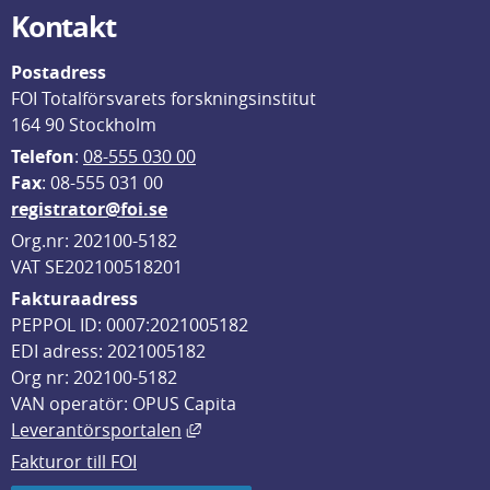
Kontakt
Postadress
FOI Totalförsvarets forskningsinstitut
164 90 Stockholm
Telefon
: 
08-555 030 00
F
ax
: 08-555 031 00
registrator@foi.se
Org.nr: 202100-5182
VAT SE202100518201
Fakturaadress
PEPPOL ID: 0007:2021005182
EDI adress: 2021005182
Org nr: 202100-5182
VAN operatör: OPUS Capita
Länk till annan webbplats, öppnas i
Leverantörsportalen
Fakturor till FOI