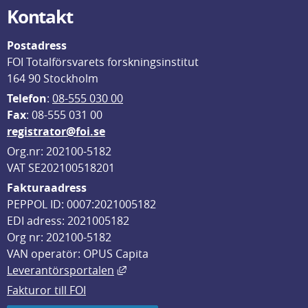
Kontakt
Postadress
FOI Totalförsvarets forskningsinstitut
164 90 Stockholm
Telefon
: 
08-555 030 00
F
ax
: 08-555 031 00
registrator@foi.se
Org.nr: 202100-5182
VAT SE202100518201
Fakturaadress
PEPPOL ID: 0007:2021005182
EDI adress: 2021005182
Org nr: 202100-5182
VAN operatör: OPUS Capita
Länk till annan webbplats, öppnas i
Leverantörsportalen
Fakturor till FOI