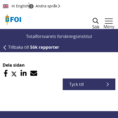
Till innehållet
In English
Andra språk
Meny
Sök
Totalförsvarets forskningsinstitut
Tillbaka till
Sök rapporter
Dela sidan
Tyck till