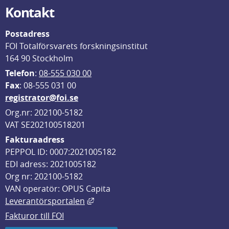
Kontakt
Postadress
FOI Totalförsvarets forskningsinstitut
164 90 Stockholm
Telefon
: 
08-555 030 00
F
ax
: 08-555 031 00
registrator@foi.se
Org.nr: 202100-5182
VAT SE202100518201
Fakturaadress
PEPPOL ID: 0007:2021005182
EDI adress: 2021005182
Org nr: 202100-5182
VAN operatör: OPUS Capita
Länk till annan webbplats, öppnas i
Leverantörsportalen
Fakturor till FOI