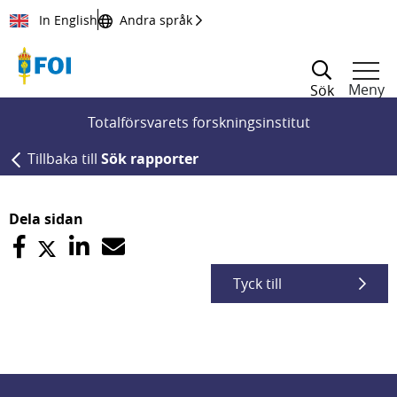
Till innehållet
In English
Andra språk
Meny
Sök
Totalförsvarets forskningsinstitut
Tillbaka till
Sök rapporter
Dela sidan
Tyck till