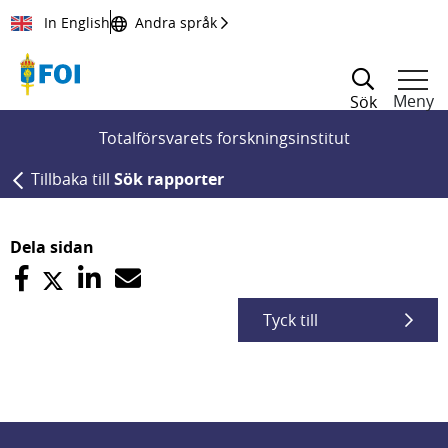
Till innehållet
In English
Andra språk
Meny
Sök
Totalförsvarets forskningsinstitut
Tillbaka till
Sök rapporter
Dela sidan
Tyck till