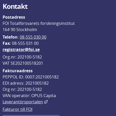
Kontakt
Postadress
FOI Totalförsvarets forskningsinstitut
164 90 Stockholm
Telefon
: 
08-555 030 00
F
ax
: 08-555 031 00
registrator@foi.se
Org.nr: 202100-5182
VAT SE202100518201
Fakturaadress
PEPPOL ID: 0007:2021005182
EDI adress: 2021005182
Org nr: 202100-5182
VAN operatör: OPUS Capita
Länk till annan webbplats, öppnas i
Leverantörsportalen
Fakturor till FOI