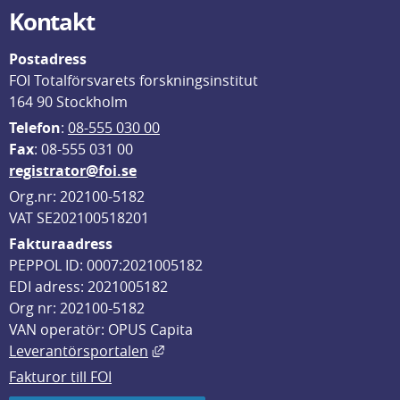
Kontakt
Postadress
FOI Totalförsvarets forskningsinstitut
164 90 Stockholm
Telefon
: 
08-555 030 00
F
ax
: 08-555 031 00
registrator@foi.se
Org.nr: 202100-5182
VAT SE202100518201
Fakturaadress
PEPPOL ID: 0007:2021005182
EDI adress: 2021005182
Org nr: 202100-5182
VAN operatör: OPUS Capita
Länk till annan webbplats, öppnas i
Leverantörsportalen
Fakturor till FOI