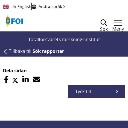
Till innehållet
In English
Andra språk
Meny
Sök
Totalförsvarets forskningsinstitut
Tillbaka till
Sök rapporter
Dela sidan
Tyck till