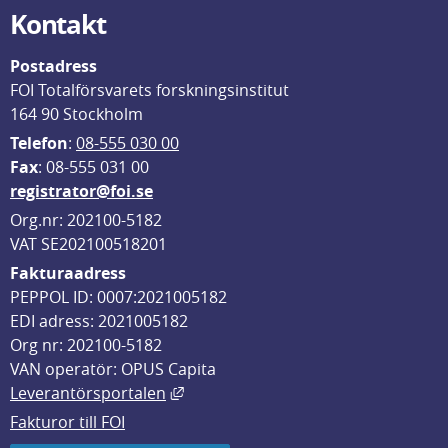
Kontakt
Postadress
FOI Totalförsvarets forskningsinstitut
164 90 Stockholm
Telefon
: 
08-555 030 00
F
ax
: 08-555 031 00
registrator@foi.se
Org.nr: 202100-5182
VAT SE202100518201
Fakturaadress
PEPPOL ID: 0007:2021005182
EDI adress: 2021005182
Org nr: 202100-5182
VAN operatör: OPUS Capita
Länk till annan webbplats, öppnas i
Leverantörsportalen
Fakturor till FOI