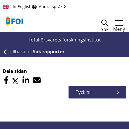
Till innehållet
In English
Andra språk
Meny
Sök
Totalförsvarets forskningsinstitut
Tillbaka till
Sök rapporter
Dela sidan
Tyck till