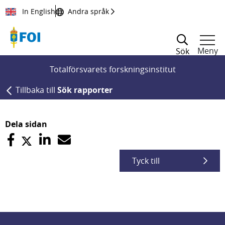
Till innehållet
In English
Andra språk
Meny
Sök
Totalförsvarets forskningsinstitut
Tillbaka till
Sök rapporter
Dela sidan
Tyck till