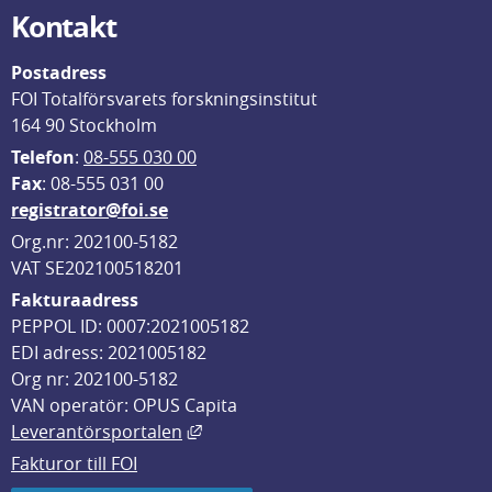
Kontakt
Postadress
FOI Totalförsvarets forskningsinstitut
164 90 Stockholm
Telefon
: 
08-555 030 00
F
ax
: 08-555 031 00
registrator@foi.se
Org.nr: 202100-5182
VAT SE202100518201
Fakturaadress
PEPPOL ID: 0007:2021005182
EDI adress: 2021005182
Org nr: 202100-5182
VAN operatör: OPUS Capita
Länk till annan webbplats, öppnas i
Leverantörsportalen
Fakturor till FOI