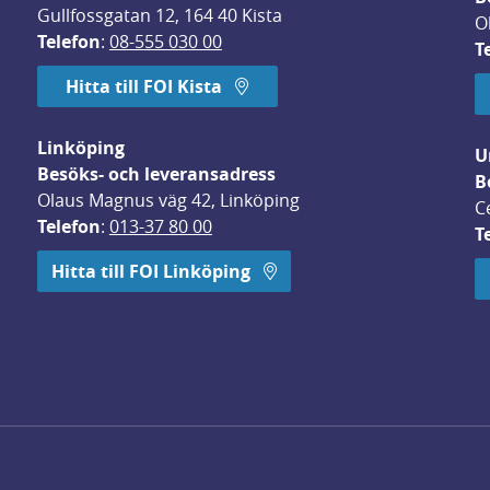
Gullfossgatan 12, 164 40 Kista
O
Telefon
: 
08-555 030 00
T
Hitta till FOI Kista
Linköping
U
Besöks- och leveransadress
B
Olaus Magnus väg 42, Linköping
C
Telefon
: 
013-37 80 00
T
 öppnas i nytt fönster.
Hitta till FOI Linköping