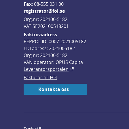
F
ax
: 08-555 031 00
registrator@foi.se
Org.nr: 202100-5182
VAT SE202100518201
Fakturaadress
PEPPOL ID: 0007:2021005182
EDI adress: 2021005182
Org nr: 202100-5182
VAN operatör: OPUS Capita
Länk till annan webbplats,
Leverantörsportalen
Fakturor till FOI
Kontakta oss
Tyck till ...