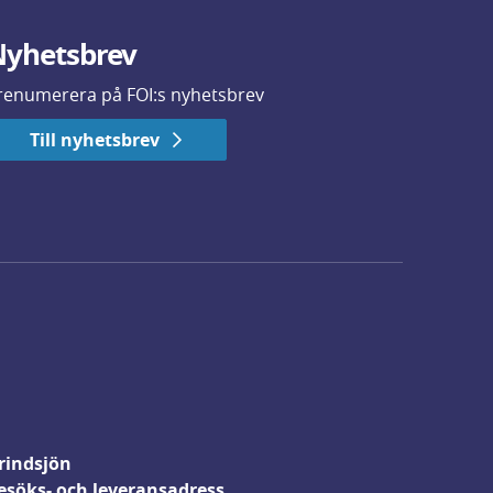
yhetsbrev
renumerera på FOI:s nyhetsbrev
Till nyhetsbrev
rindsjön
esöks- och leveransadress