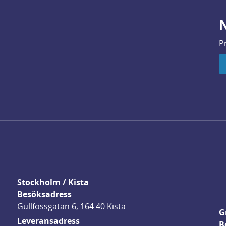
N
P
Stockholm / Kista
Besöksadress
Gullfossgatan 6, 164 40 Kista
G
Leveransadress
B