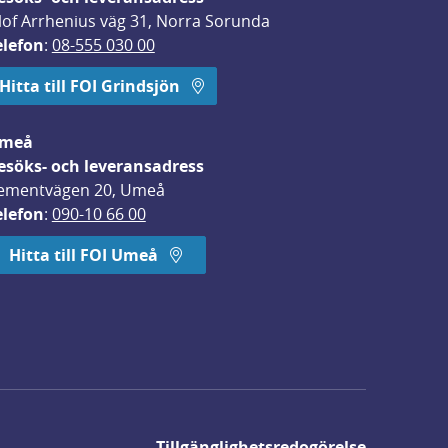
lof Arrhenius väg 31, Norra Sorunda
elefon
: 
08-555 030 00
Hitta till FOI Grindsjön
meå
esöks- och leveransadress
ementvägen 20, Umeå
elefon
: 
090-10 66 00
Hitta till FOI Umeå
Tillgänglighetsredogörelse