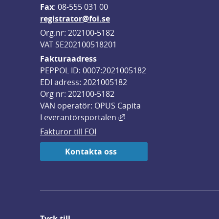
F
ax
: 08-555 031 00
registrator@foi.se
Org.nr: 202100-5182
VAT SE202100518201
Fakturaadress
PEPPOL ID: 0007:2021005182
EDI adress: 2021005182
Org nr: 202100-5182
VAN operatör: OPUS Capita
Länk till annan webbplats,
Leverantörsportalen
Fakturor till FOI
Kontakta oss
Tyck till ...