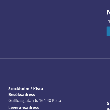
N
P
Stockholm / Kista
Besöksadress
Gullfossgatan 6, 164 40 Kista
G
Leveransadress
B