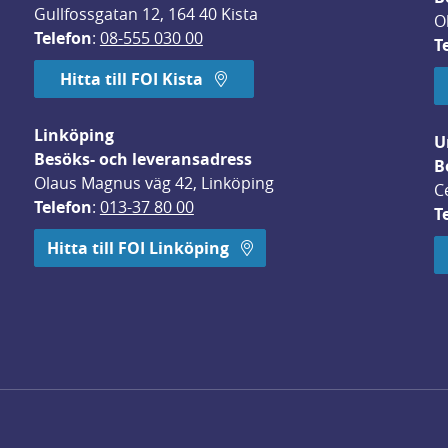
Gullfossgatan 12, 164 40 Kista
O
Telefon
: 
08-555 030 00
T
Hitta till FOI Kista
Linköping
U
Besöks- och leveransadress
B
Olaus Magnus väg 42, Linköping
C
Telefon
: 
013-37 80 00
T
 öppnas i nytt fönster.
Hitta till FOI Linköping