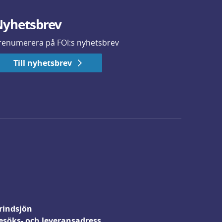
yhetsbrev
renumerera på FOI:s nyhetsbrev
Till nyhetsbrev
rindsjön
esöks- och leveransadress