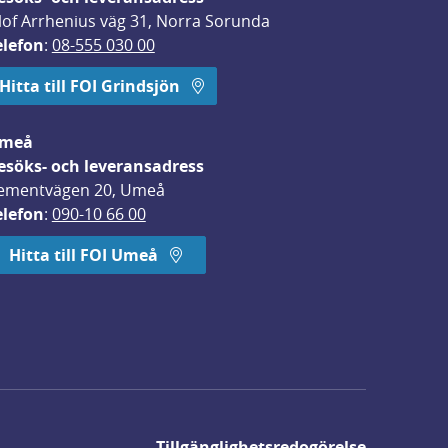
lof Arrhenius väg 31, Norra Sorunda
elefon
: 
08-555 030 00
Hitta till FOI Grindsjön
meå
esöks- och leveransadress
ementvägen 20, Umeå
elefon
: 
090-10 66 00
Hitta till FOI Umeå
Tillgänglighetsredogörelse