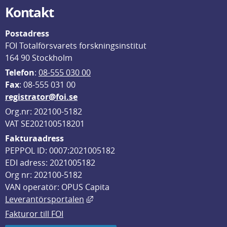
Kontakt
Postadress
FOI Totalförsvarets forskningsinstitut
164 90 Stockholm
Telefon
: 
08-555 030 00
F
ax
: 08-555 031 00
registrator@foi.se
Org.nr: 202100-5182
VAT SE202100518201
Fakturaadress
PEPPOL ID: 0007:2021005182
EDI adress: 2021005182
Org nr: 202100-5182
VAN operatör: OPUS Capita
Länk till annan webbplats, öppnas i
Leverantörsportalen
Fakturor till FOI