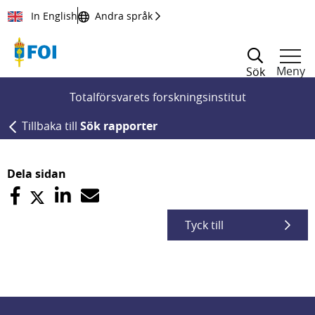
Till innehållet
In English
Andra språk
Meny
Sök
Totalförsvarets forskningsinstitut
Tillbaka till
Sök rapporter
Dela sidan
Tyck till