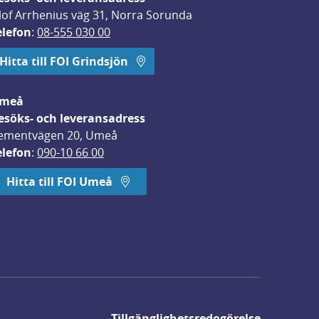
lof Arrhenius väg 31, Norra Sorunda
elefon
: 
08-555 030 00
Hitta till FOI Grindsjön
meå
esöks- och leveransadress
ementvägen 20, Umeå
elefon
: 
090-10 66 00
Hitta till FOI Umeå
Tillgänglighetsredogörelse