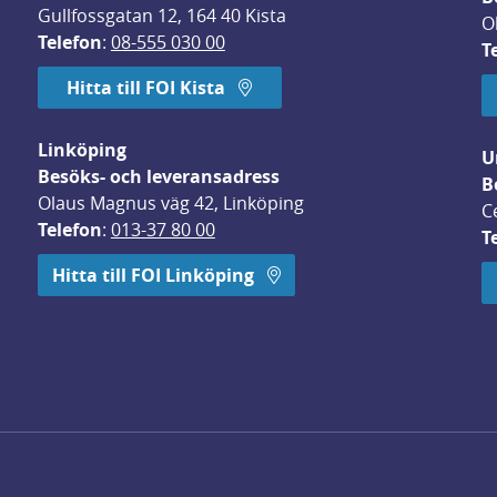
Gullfossgatan 12, 164 40 Kista
O
Telefon
: 
08-555 030 00
T
Hitta till FOI Kista
Linköping
U
Besöks- och leveransadress
B
Olaus Magnus väg 42, Linköping
C
Telefon
: 
013-37 80 00
T
 öppnas i nytt fönster.
Hitta till FOI Linköping