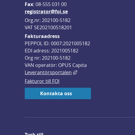
F
ax
: 08-555 031 00
registrator@foi.se
Org.nr: 202100-5182
VAT SE202100518201
Fakturaadress
PEPPOL ID: 0007:2021005182
EDI adress: 2021005182
Org nr: 202100-5182
VAN operatör: OPUS Capita
Länk till annan webbplats,
Leverantörsportalen
Fakturor till FOI
Kontakta oss
Tyck till ...