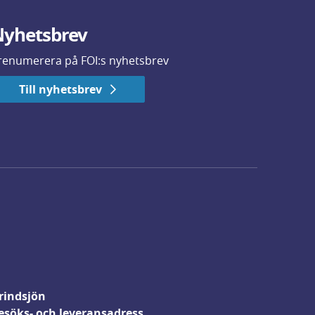
yhetsbrev
renumerera på FOI:s nyhetsbrev
Till nyhetsbrev
rindsjön
esöks- och leveransadress