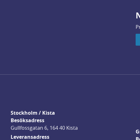
N
P
Stockholm / Kista
Besöksadress
Gullfossgatan 6, 164 40 Kista
G
Leveransadress
B