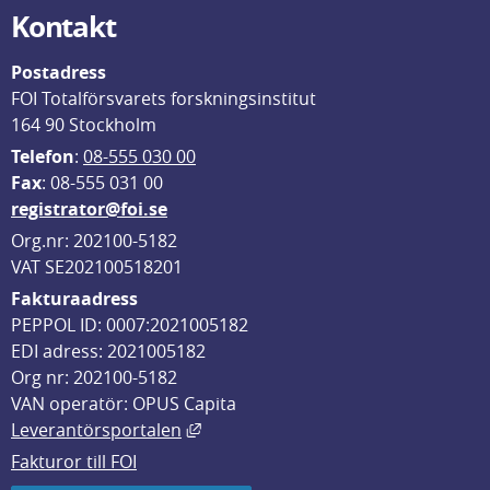
Kontakt
Postadress
FOI Totalförsvarets forskningsinstitut
164 90 Stockholm
Telefon
: 
08-555 030 00
F
ax
: 08-555 031 00
registrator@foi.se
Org.nr: 202100-5182
VAT SE202100518201
Fakturaadress
PEPPOL ID: 0007:2021005182
EDI adress: 2021005182
Org nr: 202100-5182
VAN operatör: OPUS Capita
Länk till annan webbplats, öppnas i
Leverantörsportalen
Fakturor till FOI