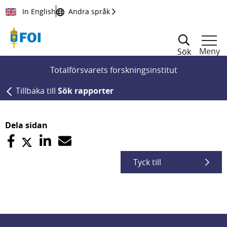
Till innehållet
In English
Andra språk
Meny
Sök
Totalförsvarets forskningsinstitut
Tillbaka till
Sök rapporter
Dela sidan
Tyck till