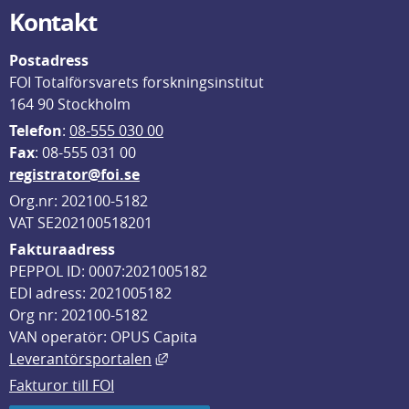
Kontakt
Postadress
FOI Totalförsvarets forskningsinstitut
164 90 Stockholm
Telefon
: 
08-555 030 00
F
ax
: 08-555 031 00
registrator@foi.se
Org.nr: 202100-5182
VAT SE202100518201
Fakturaadress
PEPPOL ID: 0007:2021005182
EDI adress: 2021005182
Org nr: 202100-5182
VAN operatör: OPUS Capita
Länk till annan webbplats, öppnas i
Leverantörsportalen
Fakturor till FOI