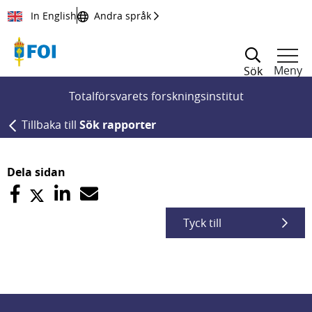
Till innehållet
In English
Andra språk
Meny
Sök
Totalförsvarets forskningsinstitut
Tillbaka till
Sök rapporter
Dela sidan
Tyck till