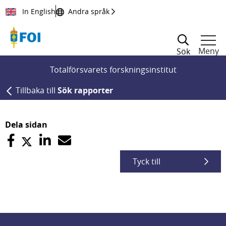
Till innehållet
In English
Andra språk
Meny
Sök
Totalförsvarets forskningsinstitut
Tillbaka till
Sök rapporter
Dela sidan
Tyck till