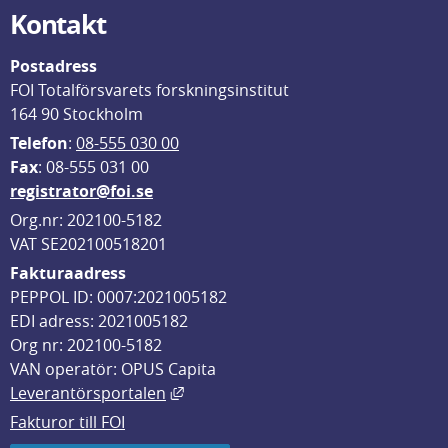
Kontakt
Postadress
FOI Totalförsvarets forskningsinstitut
164 90 Stockholm
Telefon
: 
08-555 030 00
F
ax
: 08-555 031 00
registrator@foi.se
Org.nr: 202100-5182
VAT SE202100518201
Fakturaadress
PEPPOL ID: 0007:2021005182
EDI adress: 2021005182
Org nr: 202100-5182
VAN operatör: OPUS Capita
Länk till annan webbplats, öppnas i
Leverantörsportalen
Fakturor till FOI