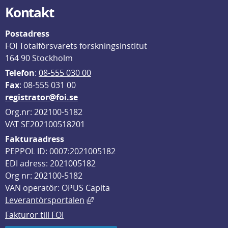
Kontakt
Postadress
FOI Totalförsvarets forskningsinstitut
164 90 Stockholm
Telefon
: 
08-555 030 00
F
ax
: 08-555 031 00
registrator@foi.se
Org.nr: 202100-5182
VAT SE202100518201
Fakturaadress
PEPPOL ID: 0007:2021005182
EDI adress: 2021005182
Org nr: 202100-5182
VAN operatör: OPUS Capita
Länk till annan webbplats, öppnas i
Leverantörsportalen
Fakturor till FOI