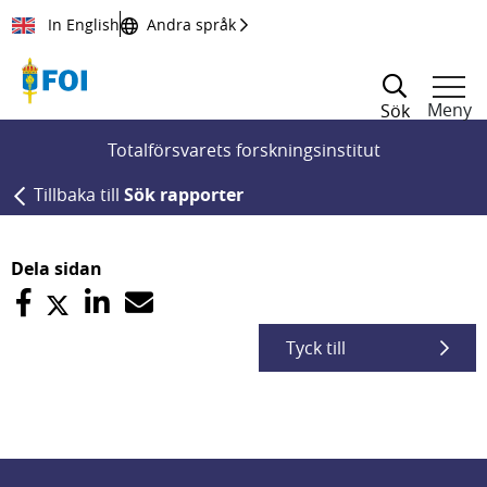
Till innehållet
In English
Andra språk
Meny
Sök
Totalförsvarets forskningsinstitut
Tillbaka till
Sök rapporter
Dela sidan
Tyck till