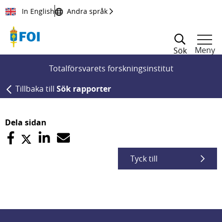
Till innehållet
In English
Andra språk
Meny
Sök
Totalförsvarets forskningsinstitut
Tillbaka till
Sök rapporter
Dela sidan
Tyck till