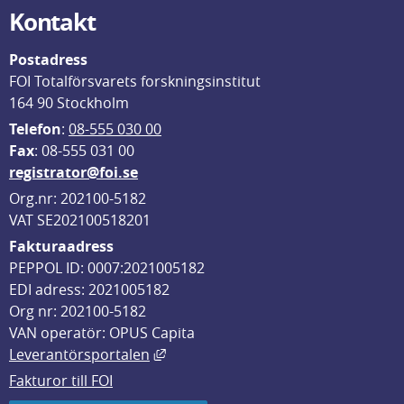
Kontakt
Postadress
FOI Totalförsvarets forskningsinstitut
164 90 Stockholm
Telefon
: 
08-555 030 00
F
ax
: 08-555 031 00
registrator@foi.se
Org.nr: 202100-5182
VAT SE202100518201
Fakturaadress
PEPPOL ID: 0007:2021005182
EDI adress: 2021005182
Org nr: 202100-5182
VAN operatör: OPUS Capita
Länk till annan webbplats, öppnas i
Leverantörsportalen
Fakturor till FOI