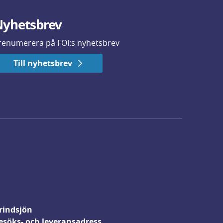
yhetsbrev
renumerera på FOI:s nyhetsbrev
Till nyhetsbrev
rindsjön
esöks- och leveransadress