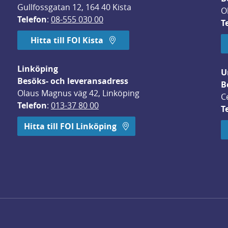
Gullfossgatan 12, 164 40 Kista
O
Telefon
: 
08-555 030 00
T
Hitta till FOI Kista
Linköping
U
Besöks- och leveransadress
B
Olaus Magnus väg 42, Linköping
C
Telefon
: 
013-37 80 00
T
 öppnas i nytt fönster.
Hitta till FOI Linköping