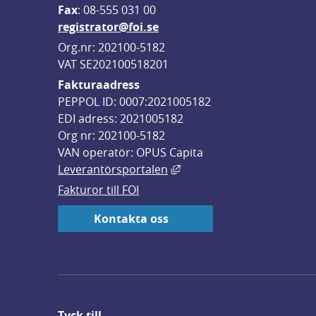
F
ax
: 08-555 031 00
registrator@foi.se
Org.nr: 202100-5182
VAT SE202100518201
Fakturaadress
PEPPOL ID: 0007:2021005182
EDI adress: 2021005182
Org nr: 202100-5182
VAN operatör: OPUS Capita
Länk till annan webbplats,
Leverantörsportalen
Fakturor till FOI
Kontakta oss
Tyck till ...