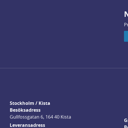
N
P
Stockholm / Kista
Besöksadress
Gullfossgatan 6, 164 40 Kista
G
Leveransadress
B