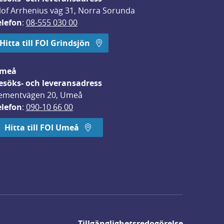
lof Arrhenius väg 31, Norra Sorunda
elefon
: 
08-555 030 00
Hitta till FOI Grindsjön
meå
esöks- och leveransadress
ementvägen 20, Umeå
elefon
: 
090-10 66 00
Hitta till FOI Umeå
Tillgänglighetsredogörelse