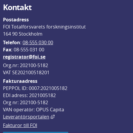
Kontakt
Postadress
FOI Totalförsvarets forskningsinstitut
164 90 Stockholm
Telefon
: 
08-555 030 00
F
ax
: 08-555 031 00
registrator@foi.se
Org.nr: 202100-5182
VAT SE202100518201
Fakturaadress
PEPPOL ID: 0007:2021005182
EDI adress: 2021005182
Org nr: 202100-5182
VAN operatör: OPUS Capita
Länk till annan webbplats, öppnas i
Leverantörsportalen
Fakturor till FOI