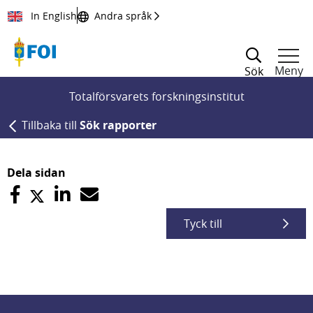
Till innehållet
In English
Andra språk
Meny
Sök
Totalförsvarets forskningsinstitut
Tillbaka till
Sök rapporter
Dela sidan
Tyck till