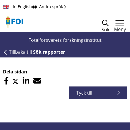
Till innehållet
In English
Andra språk
Meny
Sök
Totalförsvarets forskningsinstitut
Tillbaka till
Sök rapporter
Dela sidan
Tyck till