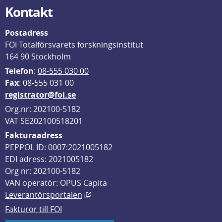
Kontakt
Postadress
FOI Totalförsvarets forskningsinstitut
164 90 Stockholm
Telefon
: 
08-555 030 00
F
ax
: 08-555 031 00
registrator@foi.se
Org.nr: 202100-5182
VAT SE202100518201
Fakturaadress
PEPPOL ID: 0007:2021005182
EDI adress: 2021005182
Org nr: 202100-5182
VAN operatör: OPUS Capita
Länk till annan webbplats, öppnas i
Leverantörsportalen
Fakturor till FOI